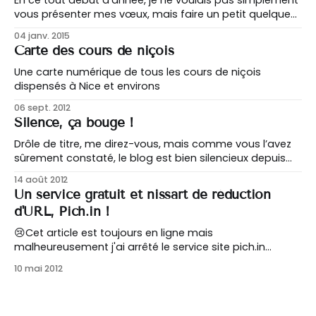
En ce tout début d’année, je ne voulais pas simplement
vous présenter mes vœux, mais faire un petit quelque
chose en plus. Bien évidemment, c’est avec sincérité
04 janv. 2015
que Cagablea.net vous souhaite une belle année 2015,
Carte des cours de niçois
pleine de bonnes choses pour vous, vos proches, notre
bon vieux Comté
Une carte numérique de tous les cours de niçois
dispensés à Nice et environs
06 sept. 2012
Silence, ça bouge !
Drôle de titre, me direz-vous, mais comme vous l’avez
sûrement constaté, le blog est bien silencieux depuis
plusieurs semaines. Et pourtant ça a beaucoup bougé
14 août 2012
en coulisses ! Le gros changement qui s’est opéré est
Un service gratuit et nissart de réduction
au niveau de l’hébergement : le site est passé d’un
d'URL, Pich.in !
hébergement mutualisé
😢Cet article est toujours en ligne mais
malheureusement j'ai arrêté le service site pich.in
depuis plusieurs années maintenant, faute de succès
10 mai 2012
J’ai le plaisir de vous faire part aujourd’hui de la
naissance d’un petit frère de Cagablea.net : Pich.in !
Donnez un petit nom