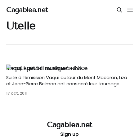
Cagablea.net
Utelle
Vaquì spécial musique à Nice
Suite à l’émission Vaquì autour du Mont Macaron, Liza
et Jean-Pierre Belmon ont consacré leur tournage
suivant à la musique, en pays niçois. [highlight
17 oct. 2011
type= »dark »] Première partie
[https://blog.cagablea.net/highlight] [list style= »list5″
color= »green »] * 00:56 → Liza rencontre Patrice
Arnaudo sur le cours Saleya
Cagablea.net
Sign up