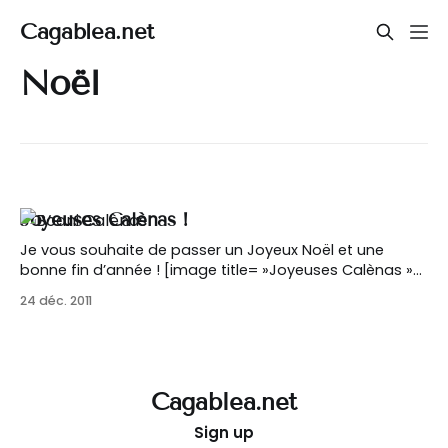
Cagablea.net
Noël
Joyeuses Calènas !
Je vous souhaite de passer un Joyeux Noël et une
bonne fin d’année ! [image title= »Joyeuses Calènas »
align= »center » icon= »zoom » lightbox= »true »
24 déc. 2011
size= »large »
autoHeight= »true »]http://opymgnbc.preview.infomani
ak.website/wp-content/uploads/2011/12/Boani-
Calènas.jpg[/image]
Cagablea.net
Sign up