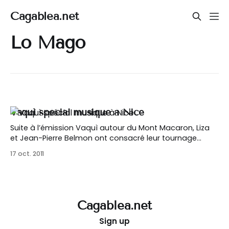
Cagablea.net
Lo Mago
Vaquì spécial musique à Nice
Suite à l’émission Vaquì autour du Mont Macaron, Liza
et Jean-Pierre Belmon ont consacré leur tournage
suivant à la musique, en pays niçois. [highlight
17 oct. 2011
type= »dark »] Première partie
[https://blog.cagablea.net/highlight] [list style= »list5″
color= »green »] * 00:56 → Liza rencontre Patrice
Arnaudo sur le cours Saleya
Cagablea.net
Sign up