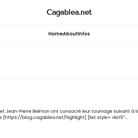
Cagablea.net
Home
About
Infos
 et Jean-Pierre Belmon ont consacré leur tournage suivant à 
e Arnaudo sur le cours Saleya