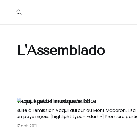
L'Assemblado
Vaquì spécial musique à Nice
Suite à l’émission Vaquì autour du Mont Macaron, Liza
en pays niçois. [highlight type= »dark »] Première partie [https://blog.cagablea.net/highlight] [list style= »list5″
color= »green »] * 00:56 → Liza rencontre Patric
17 oct. 2011