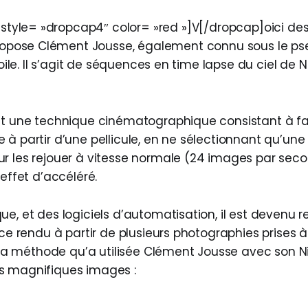
style= »dropcap4″ color= »red »]V[/dropcap]oici de
ropose Clément Jousse, également connu sous le 
toile. Il s’agit de séquences en time lapse du ciel de N
st une technique cinématographique consistant à f
 à partir d’une pellicule, en ne sélectionnant qu’un
r les rejouer à vitesse normale (24 images par sec
 effet d’accéléré.
ue, et des logiciels d’automatisation, il est devenu 
 ce rendu à partir de plusieurs photographies prises à
st la méthode qu’a utilisée Clément Jousse avec son 
s magnifiques images :