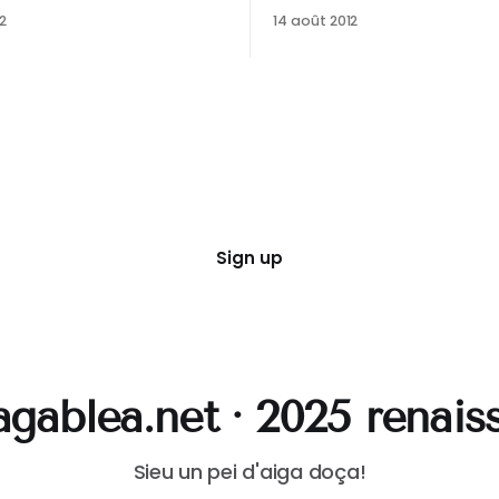
constaté, le blog est bien si
2
14 août 2012
depuis plusieurs semaines. 
pourtant ça a beaucoup b
coulisses ! Le gros changement qui
s’est opéré est au niveau d
l’hébergement : le site est 
hébergement mutualisé
Sign up
gablea.net · 2025 renais
Sieu un pei d'aiga doça!