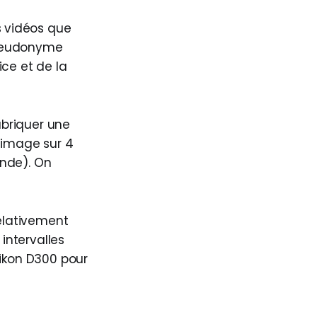
s vidéos que
pseudonyme
ice et de la
abriquer une
e image sur 4
onde). On
relativement
 intervalles
Nikon D300 pour