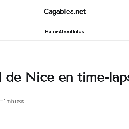
Cagablea.net
Home
About
Infos
l de Nice en time-lap
—
1 min read