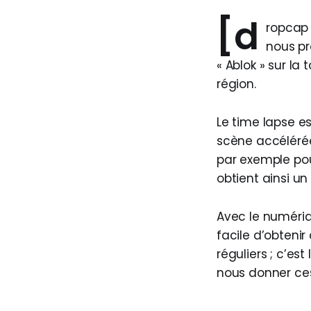
[d
ropcap 
nous p
« Ablok » sur la 
région.
Le time lapse e
scène accélérée
par exemple pou
obtient ainsi un
Avec le numériq
facile d’obtenir
réguliers ; c’e
nous donner ce