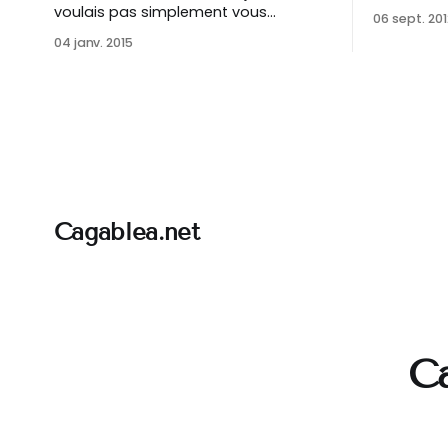
environs
voulais pas simplement vous
06 sept. 201
présenter mes vœux, mais faire un
04 janv. 2015
petit quelque chose en plus. Bien
évidemment, c’est avec sincérité que
Cagablea.net vous souhaite une belle
année 2015, pleine de bonnes choses
pour vous, vos proches, notre bon
vieux Comté
Cagablea.net
Ca