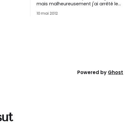
lencieux
mais malheureusement j'ai arrêté le
Et
service site pich.in depuis plusieurs
10 mai 2012
ougé en
années maintenant, faute de succès
J’ai le plaisir de vous faire part
e
aujourd’hui de la naissance d’un petit
passé d’un
frère de Cagablea.net : Pich.in !
Donnez un petit nom
Powered by
Ghost
sut