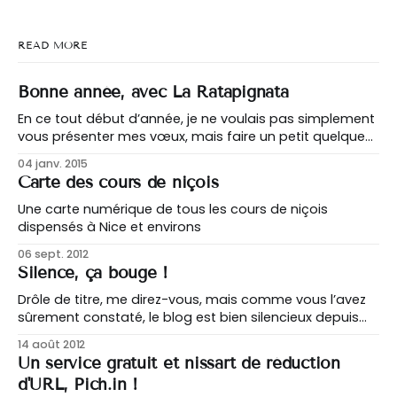
READ MORE
Bonne année, avec La Ratapignata
En ce tout début d’année, je ne voulais pas simplement
vous présenter mes vœux, mais faire un petit quelque
chose en plus. Bien évidemment, c’est avec sincérité
04 janv. 2015
que Cagablea.net vous souhaite une belle année 2015,
Carte des cours de niçois
pleine de bonnes choses pour vous, vos proches, notre
bon vieux Comté
Une carte numérique de tous les cours de niçois
dispensés à Nice et environs
06 sept. 2012
Silence, ça bouge !
Drôle de titre, me direz-vous, mais comme vous l’avez
sûrement constaté, le blog est bien silencieux depuis
plusieurs semaines. Et pourtant ça a beaucoup bougé
14 août 2012
en coulisses ! Le gros changement qui s’est opéré est
Un service gratuit et nissart de réduction
au niveau de l’hébergement : le site est passé d’un
d'URL, Pich.in !
hébergement mutualisé