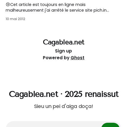
😢Cet article est toujours en ligne mais
malheureusement j'ai arrêté le service site pich.in
depuis plusieurs années maintenant, faute de succès
10 mai 2012
J’ai le plaisir de vous faire part aujourd’hui de la
naissance d’un petit frère de Cagablea.net : Pich.in !
Donnez un petit nom
Cagablea.net
Sign up
Powered by
Ghost
Cagablea.net · 2025 renaissut
Sieu un pei d'aiga doça!